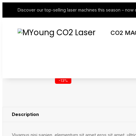
Discover our top-selling laser machines this season – now 
CO2 MA
-13%
Description
Vivamus nisi sapien, elementum sit amet eros sit amet, ultr