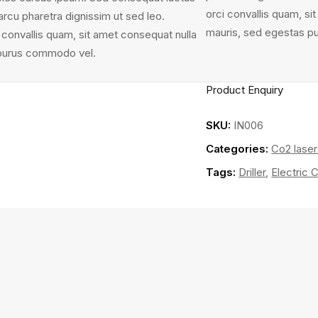
orci convallis quam, si
 arcu pharetra dignissim ut sed leo.
mauris, sed egestas p
 convallis quam, sit amet consequat nulla
s purus commodo vel.
Product Enquiry
SKU:
IN006
Categories:
Co2 lase
Tags:
Driller
,
Electric C