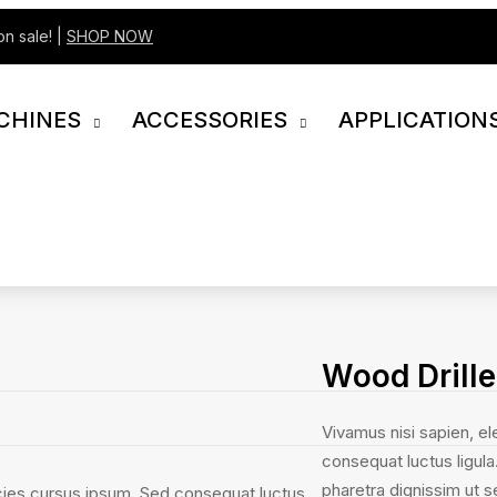
on sale! |
SHOP NOW
CHINES
ACCESSORIES
APPLICATION
Wood Drille
Vivamus nisi sapien, e
consequat luctus ligula
pharetra dignissim ut s
icies cursus ipsum. Sed consequat luctus