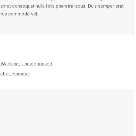
t amet consequat nulla felis pharetra lacus. Duis semper erat
urus commodo vel.
r Machine
,
Uncategorized
utter
,
Hammer