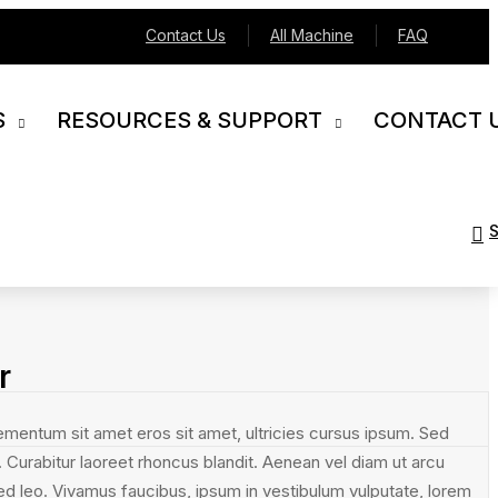
Contact Us
All Machine
FAQ
S
RESOURCES & SUPPORT
CONTACT 
r
lementum sit amet eros sit amet, ultricies cursus ipsum. Sed
. Curabitur laoreet rhoncus blandit. Aenean vel diam ut arcu
ed leo. Vivamus faucibus, ipsum in vestibulum vulputate, lorem